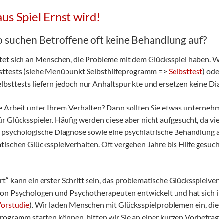
us Spiel Ernst wird!
o suchen Betroffene oft keine Behandlung auf?
tet sich an Menschen, die Probleme mit dem Glücksspiel haben. W
bsttests (siehe Menüpunkt Selbsthilfeprogramm =>
Selbsttest
) od
elbsttests liefern jedoch nur Anhaltspunkte und ersetzen keine Di
e Arbeit unter Ihrem Verhalten? Dann sollten Sie etwas unternehme
Glücksspieler. Häufig werden diese aber nicht aufgesucht, da viel
 psychologische Diagnose sowie eine psychiatrische Behandlung a
schen Glücksspielverhalten. Oft vergehen Jahre bis Hilfe gesuch
rt“ kann ein erster Schritt sein, das problematische Glücksspiel
on Psychologen und Psychotherapeuten entwickelt und hat sich in
Vorstudie
). Wir laden Menschen mit Glücksspielproblemen ein, di
ogramm starten können, bitten wir Sie an einer kurzen Vorbefra