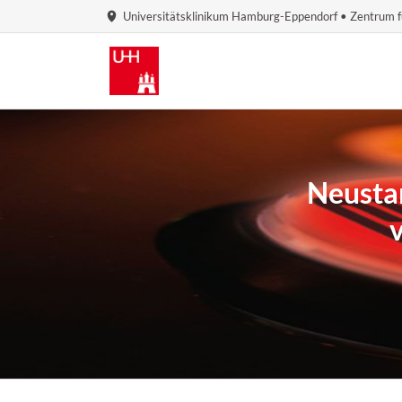
Universitätsklinikum Hamburg-Eppendorf • Zentrum f
Neusta