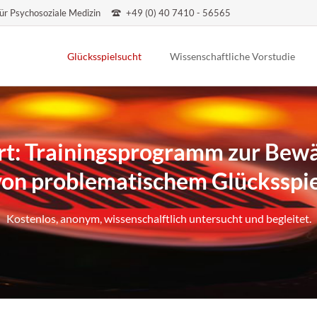
ür Psychosoziale Medizin
+49 (0) 40 7410 - 56565
Glücksspielsucht
Wissenschaftliche Vorstudie
Wann ist Hilfe nötig? Drei Faustregeln!
rt: Trainingsprogramm zur Bewä
von problematischem Glücksspie
Kostenlos, anonym, wissenschalftlich untersucht und begleitet.