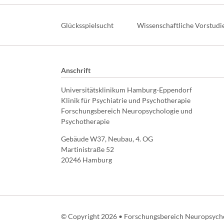
Navigation
überspringen
Glücksspielsucht
Wissenschaftliche Vorstudi
Anschrift
Universitätsklinikum Hamburg-Eppendorf
Klinik für Psychiatrie und Psychotherapie
Forschungsbereich Neuropsychologie und
Psychotherapie
Gebäude W37, Neubau, 4. OG
Martinistraße 52
20246 Hamburg
© Copyright 2026 • Forschungsbereich Neuropsych